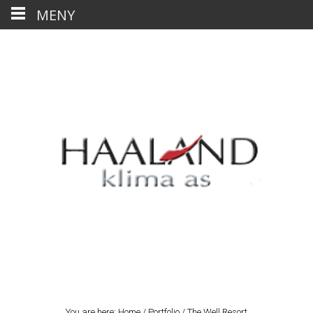
MENY
You are here:
Home
/
Portfolio
/
The Well Resort