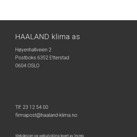
HAALAND klima as
Høyenhallveien 2
Postboks 6352 Etterstad
0604 OSLO
Tlf: 23 12 54 00
firmapost@haaland-klima.no
Webdesign og webutvikling levert av Increo