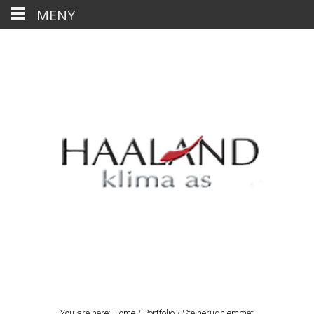
MENY
You are here:
Home
/
Portfolio
/
Steinerudhjemmet