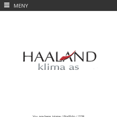
MENY
You are here:
Home
/
Portfolio
/
SSB