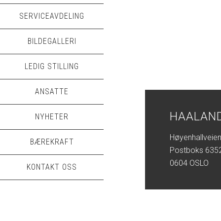
SERVICEAVDELING
BILDEGALLERI
LEDIG STILLING
ANSATTE
HAALAND
NYHETER
Høyenhallveien
BÆREKRAFT
Postboks 6352
0604 OSLO
KONTAKT OSS