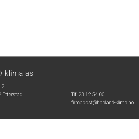
 klima as
 2
 Etterstad
Tlf: 23 12 54 00
firmapost@haaland-klima.no