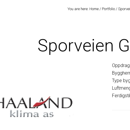
You are here:
Home
/
Portfolio
/
Sporvei
Sporveien G
Oppdrags
Byggherr
Type by
Luftmeng
Ferdigsti