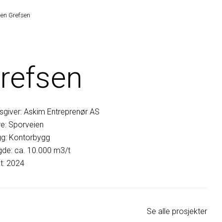
en Grefsen
refsen
giver: Askim Entreprenør AS
e: Sporveien
gg: Kontorbygg
de: ca. 10.000 m3/t
lt: 2024
Se alle prosjekter