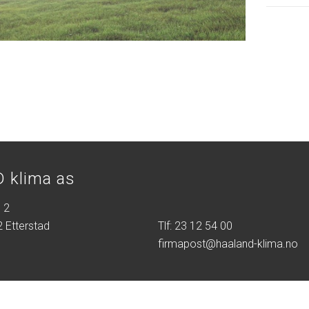
 klima as
 2
 Etterstad
Tlf: 23 12 54 00
firmapost@haaland-klima.no