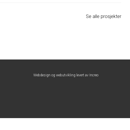
Se alle prosjekter
Webdesign og webutvikling levert av Increo