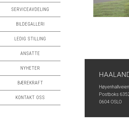
SERVICEAVDELING
BILDEGALLERI
LEDIG STILLING
ANSATTE
NYHETER
HAALAND
BÆREKRAFT
Høyenhallveien
Postboks 6352
KONTAKT OSS
0604 OSLO