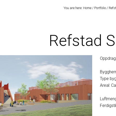
You are here:
Home
/
Portfolio
/
Refst
Refstad S
Oppdrag
Byggherr
Type byg
Areal: C
Luftmen
Ferdigsti