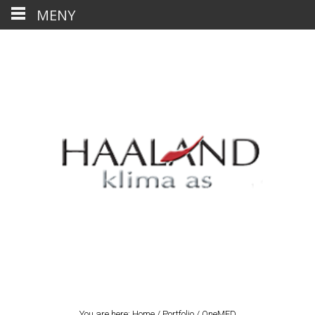
MENY
You are here:
Home
/
Portfolio
/
OneMED