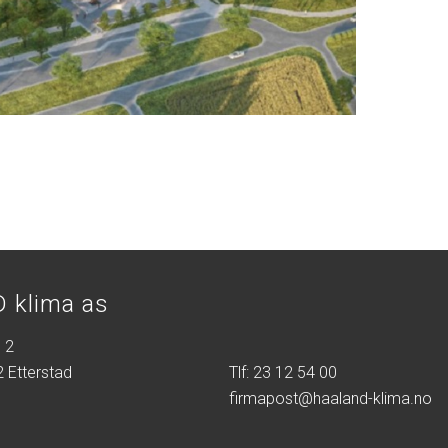
 klima as
 2
 Etterstad
Tlf: 23 12 54 00
firmapost@haaland-klima.no