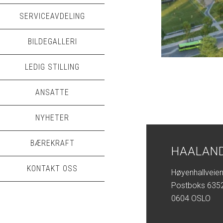
SERVICEAVDELING
BILDEGALLERI
LEDIG STILLING
ANSATTE
NYHETER
BÆREKRAFT
HAALAND
KONTAKT OSS
Høyenhallveien
Postboks 6352
0604 OSLO