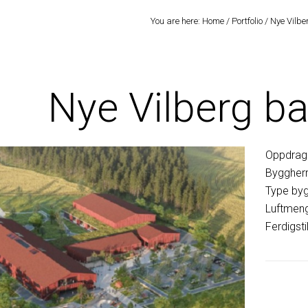
You are here:
Home
/
Portfolio
/
Nye Vilbe
Nye Vilberg b
Oppdrag
Byggherr
Type byg
Luftmen
Ferdigsti