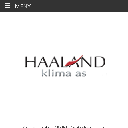
MENY
You are here:
Home
/
Portfolio
/
Majorstuehjemmene